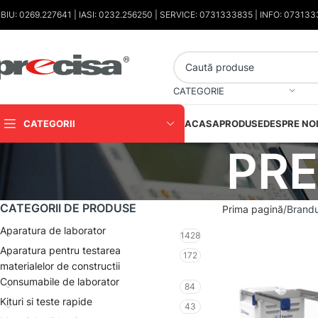
IBIU: 0269.227641 | IASI: 0232.256250 | SERVICE: 0731333835 | INFO: 07313
CATEGORIE
CATEGORII
ACASA
PRODUSE
DESPRE NO
PRE
CATEGORII DE PRODUSE
Prima pagină
Brandu
Aparatura de laborator
1428
Aparatura pentru testarea
172
materialelor de constructii
Consumabile de laborator
84
Kituri si teste rapide
43