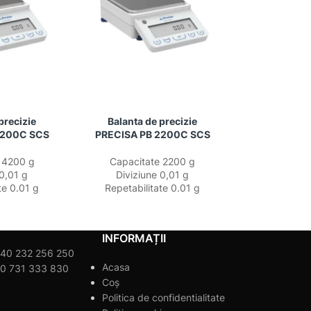
precizie
Balanta de precizie
4200C SCS
PRECISA PB 2200C SCS
 4200 g
Capacitate 2200 g
 0,01 g
Diviziune 0,01 g
te 0.01 g
Repetabilitate 0.01 g
INFORMAȚII
40 232 256 250
Acasa
0 731 333 830
Coș
Politica de confidentialitate