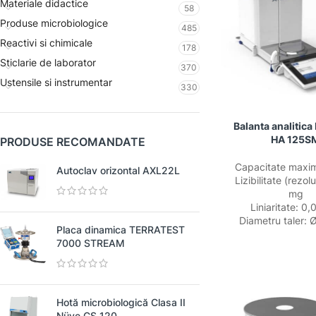
Materiale didactice
58
Produse microbiologice
485
Reactivi si chimicale
178
Sticlarie de laborator
370
Ustensile si instrumentar
330
Balanta analitic
HA 125S
PRODUSE RECOMANDATE
Capacitate maxim
Autoclav orizontal AXL22L
Lizibilitate (rezolu
mg
Liniaritate: 0
Diametru taler:
Placa dinamica TERRATEST
7000 STREAM
Hotă microbiologică Clasa II
Nüve CS 120