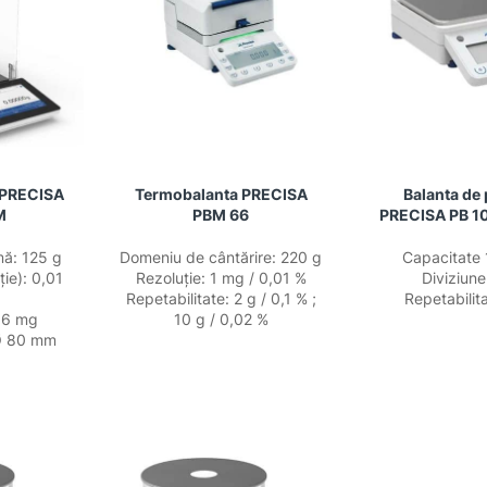
a PRECISA
Termobalanta PRECISA
Balanta de 
M
PBM 66
PRECISA PB 1
ă: 125 g
Domeniu de cântărire: 220 g
Capacitate
ție): 0,01
Rezoluţie: 1 mg / 0,01 %
Diviziune
Repetabilitate: 2 g / 0,1 % ;
Repetabilit
,06 mg
10 g / 0,02 %
 Ø 80 mm