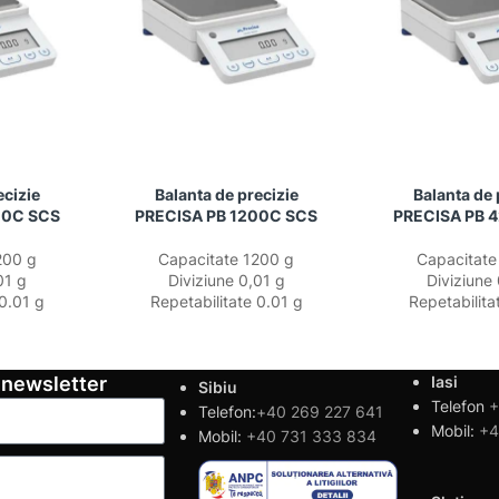
ecizie
Balanta de precizie
Balanta de 
00C SCS
PRECISA PB 1200C SCS
PRECISA PB 
200 g
Capacitate 1200 g
Capacitate
01 g
Diviziune 0,01 g
Diviziune
 0.01 g
Repetabilitate 0.01 g
Repetabilita
 newsletter
Iasi
Sibiu
Telefon
+
Telefon:
+40 269 227 641
Mobil:
+4
Mobil:
+40 731 333 834