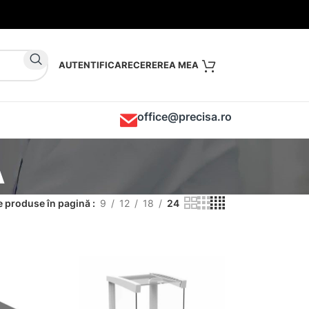
AUTENTIFICARE
office@precisa.ro
A
 produse în pagină
9
12
18
24