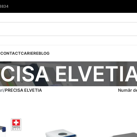
33834
I
CONTACT
CARIERE
BLOG
CISA ELVETI
ri
PRECISA ELVETIA
Număr de