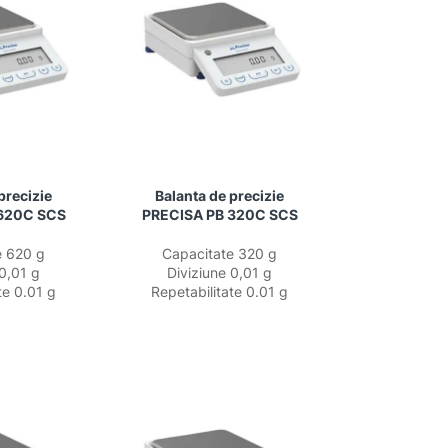
precizie
Balanta de precizie
620C SCS
PRECISA PB 320C SCS
e 620 g
Capacitate 320 g
 0,01 g
Diviziune 0,01 g
te 0.01 g
Repetabilitate 0.01 g