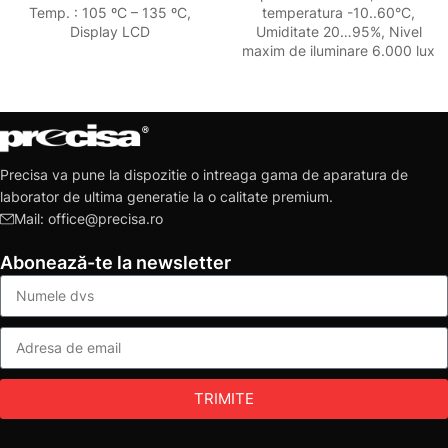
Temp. : 105 ºC – 135 ºC,
temperatura -10..60°C,
Display LCD
Umiditate 20…95%, Nivel
maxim de iluminare 6.000 lux
Precisa va pune la dispozitie o intreaga gama de aparatura de
laborator de ultima generatie la o calitate premium.
Mail: office@precisa.ro
Abonează-te la newsletter
TRIMITE