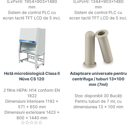
(LxPxH): 1954x903x1480
(LxPxH): 1344x903x1480
mm
mm
Sistem de control PLC cu
Sistem de control PLC cu
ecran tactil TFT LCD de 5 inci.
ecran tactil TFT LCD de 5 inci.
Hotă microbiologică Clasa II
Adaptoare universale pentru
Nüve CS 120
centrifuga / tuburi 13×100
mm (7ml)
2 filtre HEPA: H14 conform EN
1822
Stoc disponibil 30 Bucăți
Dimensiuni interioare 1192 ×
Pentru tuburi de 7 ml, cu
571 × 650 mm
dimensiunea 13 × 100 mm
Dimensiuni exterioare 1423 ×
800 × 1440 mm