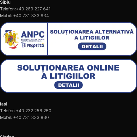
Sibiu
Telefon:
+40 269 227 641
Mobil:
+40 731 333 834
Iasi
Telefon
+40 232 256 250
Mobil:
+40 731 333 830
Slatina