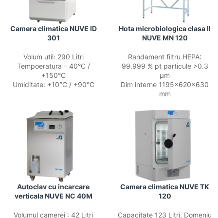
Camera climatica NUVE ID
Hota microbiologica clasa II
301
NUVE MN 120
Volum util: 290 Litri
Randament filtru HEPA:
Tempoeratura – 40°C /
99.999 % pt particule >0.3
+150°C
µm
Umiditate: +10°C / +90°C
Dim interne 1195x620x630
mm
Autoclav cu incarcare
Camera climatica NUVE TK
verticala NUVE NC 40M
120
Volumul camerei : 42 Litri
Capacitate 123 Litri, Domeniu