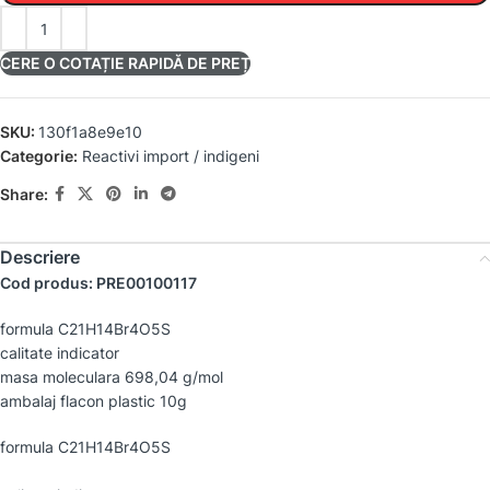
CERE O COTAȚIE RAPIDĂ DE PREȚ
SKU:
130f1a8e9e10
Categorie:
Reactivi import / indigeni
Share:
Descriere
Cod produs: PRE00100117
formula C21H14Br4O5S
calitate indicator
masa moleculara 698,04 g/mol
ambalaj flacon plastic 10g
formula C21H14Br4O5S