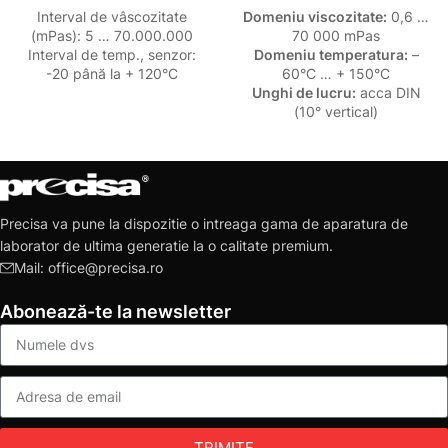
Interval de vâscozitate
Domeniu viscozitate:
0,6 …
(mPas): 5 … 70.000.000
70 000 mPas
Interval de temp., senzor:
Domeniu temperatura:
–
-20 până la + 120°C
60°C … + 150°C
Unghi de lucru:
acca DIN
(10° vertical)
Precisa va pune la dispozitie o intreaga gama de aparatura de
laborator de ultima generatie la o calitate premium.
Mail: office@precisa.ro
Abonează-te la newsletter
TRIMITE