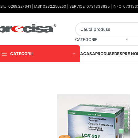
IBIU: 0269.227641 | IASI: 0232.256250 | SERVICE: 0731333835 | INFO: 07313
CATEGORIE
CATEGORII
ACASA
PRODUSE
DESPRE NO