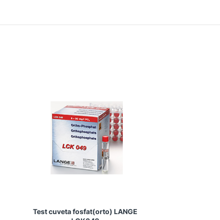
Test cuveta fosfat(orto) LANGE
Test cuveta