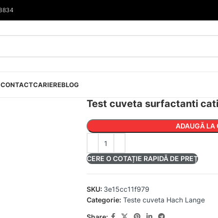
33834
I
CONTACT
CARIERE
BLOG
Test cuveta surfactanti cat
ADAUGĂ LA 
CERE O COTAȚIE RAPIDĂ DE PREȚ
SKU:
3e15cc11f979
Categorie:
Teste cuveta Hach Lange
Share: