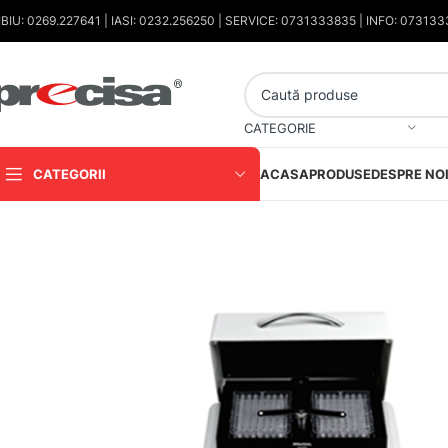
IBIU: 0269.227641 | IASI: 0232.256250 | SERVICE: 0731333835 | INFO: 07313
CATEGORIE
CATEGORII
ACASA
PRODUSE
DESPRE NO