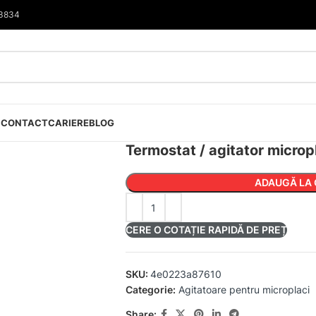
33834
I
CONTACT
CARIERE
BLOG
Termostat / agitator micro
ADAUGĂ LA 
CERE O COTAȚIE RAPIDĂ DE PREȚ
SKU:
4e0223a87610
Categorie:
Agitatoare pentru microplaci
Share: