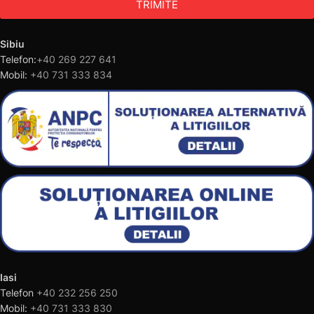
TRIMITE
Sibiu
Telefon:
+40 269 227 641
Mobil:
+40 731 333 834
Iasi
Telefon
+40 232 256 250
Mobil:
+40 731 333 830