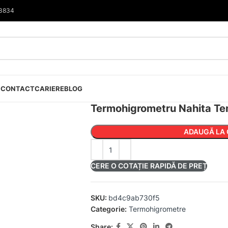
33834
I
CONTACT
CARIERE
BLOG
Termohigrometru Nahita T
ADAUGĂ LA 
CERE O COTAȚIE RAPIDĂ DE PREȚ
SKU:
bd4c9ab730f5
Categorie:
Termohigrometre
Share: