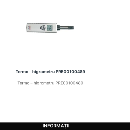
Termo – higrometru PRE00100489
Termohigr
Termo – higrometru PRE00100489
Termohigrome
INFORMAȚII