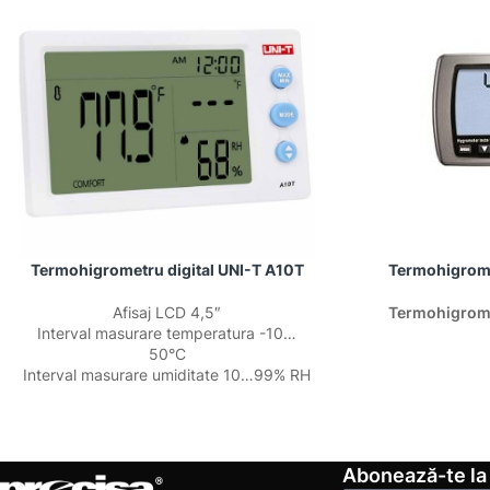
Termohigrometru digital UNI-T A10T
Termohigrom
Afisaj LCD 4,5″
Termohigrom
Interval masurare temperatura -10…
50°C
Interval masurare umiditate 10…99% RH
Abonează-te la