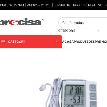
IBIU: 0269.227641 | IASI: 0232.256250 | SERVICE: 0731333835 | INFO: 07313
CATEGORIE
CATEGORII
ACASA
PRODUSE
DESPRE NO