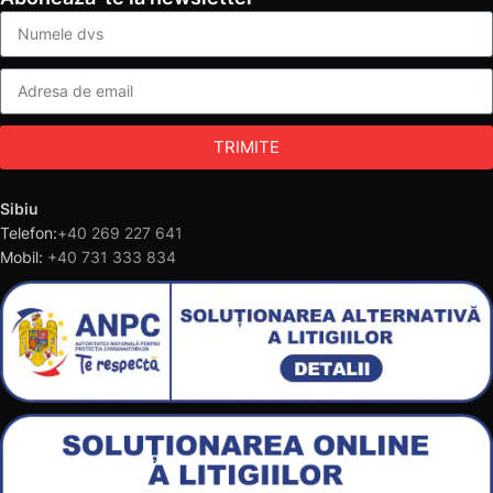
TRIMITE
Sibiu
Telefon:
+40 269 227 641
Mobil:
+40 731 333 834