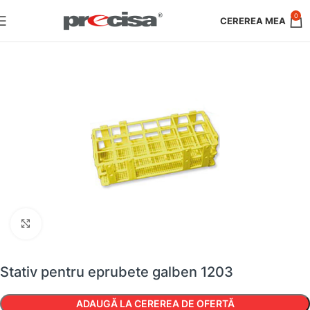
0
Faceți clic pentru a mări
Stativ pentru eprubete galben 1203
ADAUGĂ LA CEREREA DE OFERTĂ