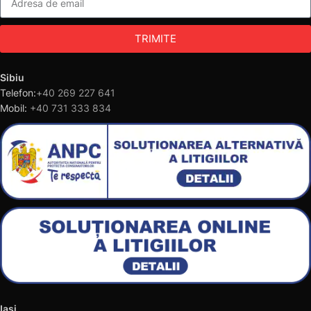
TRIMITE
Sibiu
Telefon:
+40 269 227 641
Mobil:
+40 731 333 834
Iasi