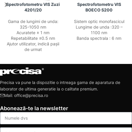
Spectrofotometru VIS Zuzi
Spectrofotometru VIS
4201/20
BOECO S200
Gama de lungimi de unda:
Sistem optic monofascicul
325-1050 nm
Lungime de unda :320 –
Acuratete ± 1 nm
1100 nm
Repetabilitate ≤0.5 nm
Banda spectrala : 6 nm
Ajutor utilizator, indică pașii
de urmat
Precisa va pune la dispozitie o intreaga gama de aparatura de
laborator de ultima generatie la o calitate premium.
Mail: office@precisa.ro
Abonează-te la newsletter