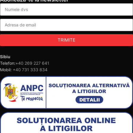
TRIMITE
Sibiu
Telefon:
+40 269 227 641
Mobil:
+40 731 333 834