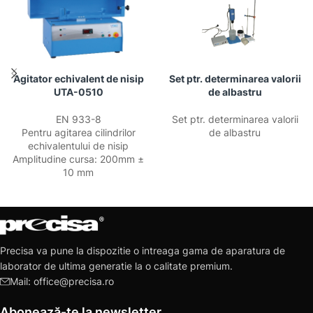
Agitator echivalent de nisip
Set ptr. determinarea valorii
UTA-0510
de albastru
EN 933-8
Set ptr. determinarea valorii
Pentru agitarea cilindrilor
de albastru
echivalentului de nisip
Amplitudine cursa: 200mm ±
10 mm
Precisa va pune la dispozitie o intreaga gama de aparatura de
laborator de ultima generatie la o calitate premium.
Mail: office@precisa.ro
Abonează-te la newsletter