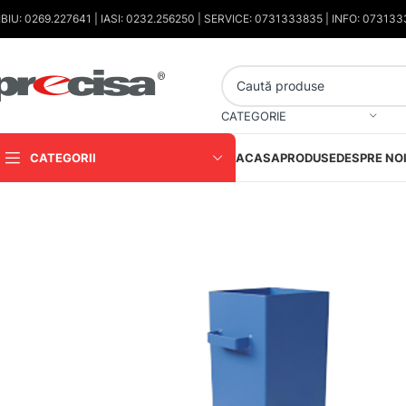
IBIU: 0269.227641 | IASI: 0232.256250 | SERVICE: 0731333835 | INFO: 07313
CATEGORIE
CATEGORII
ACASA
PRODUSE
DESPRE NO