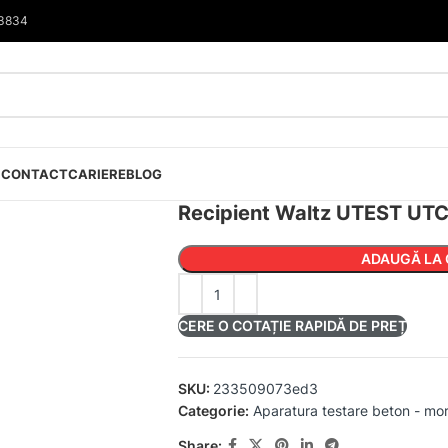
33834
I
CONTACT
CARIERE
BLOG
Recipient Waltz UTEST UT
ADAUGĂ LA 
CERE O COTAȚIE RAPIDĂ DE PREȚ
SKU:
233509073ed3
Categorie:
Aparatura testare beton - mor
Share: