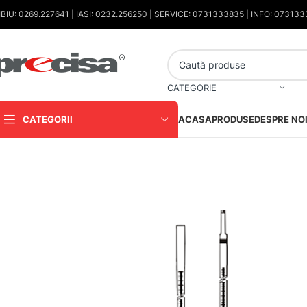
IBIU: 0269.227641 | IASI: 0232.256250 | SERVICE: 0731333835 | INFO: 07313
CATEGORIE
CATEGORII
ACASA
PRODUSE
DESPRE NO