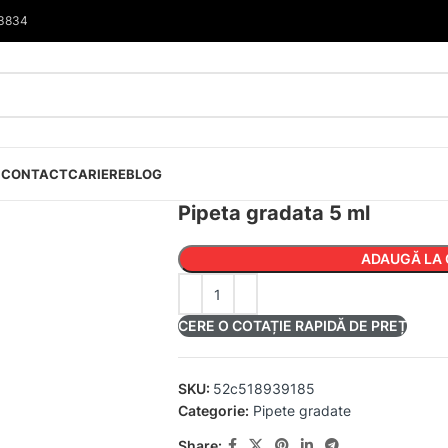
33834
I
CONTACT
CARIERE
BLOG
Pipeta gradata 5 ml
ADAUGĂ LA 
CERE O COTAȚIE RAPIDĂ DE PREȚ
SKU:
52c518939185
Categorie:
Pipete gradate
Share: