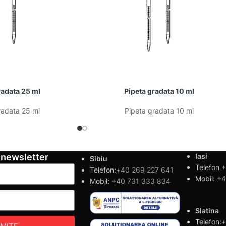
radata 25 ml
Pipeta gradata 10 ml
radata 25 ml
Pipeta gradata 10 ml
 newsletter
Iasi
Sibiu
Telefon
+
Telefon:
+40 269 227 641
Mobil:
+4
Mobil:
+40 731 333 834
Slatina
Telefon:
+