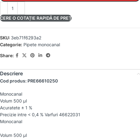
CERE O COTAȚIE RAPIDĂ DE PREȚ
SKU:
3eb71f6293a2
Categorie:
Pipete monocanal
Share:
Descriere
Cod produs: PRE66610250
Monocanal
Volum 500 µl
Acuratete ± 1 %
Precizie intre < 0,4 % Varfuri 46622031
Monocanal
Volum 500 µl