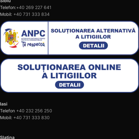
Sibiu
Telefon:
+40 269 227 641
Mobil:
+40 731 333 834
Iasi
Telefon
+40 232 256 250
Mobil:
+40 731 333 830
Slatina