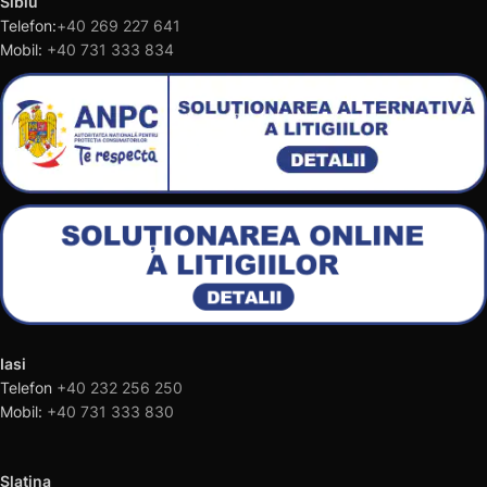
Sibiu
Telefon:
+40 269 227 641
Mobil:
+40 731 333 834
Iasi
Telefon
+40 232 256 250
Mobil:
+40 731 333 830
Slatina