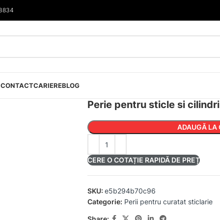
33834
I
CONTACT
CARIERE
BLOG
Perie pentru sticle si cilin
ADAUGĂ LA 
CERE O COTAȚIE RAPIDĂ DE PREȚ
SKU:
e5b294b70c96
Categorie:
Perii pentru curatat sticlarie
Share: