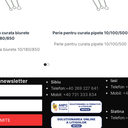
u curata biurete
Perie pentru curata pipete 10/100/500
180/850
Perie pentru curata pipete 10/100/500
ta biurete 10/180/850
 newsletter
Iasi
Sibiu
Telefon
+
Telefon:
+40 269 227 641
Mobil:
+4
Mobil:
+40 731 333 834
Slatina
Telefon:
+
IMITE