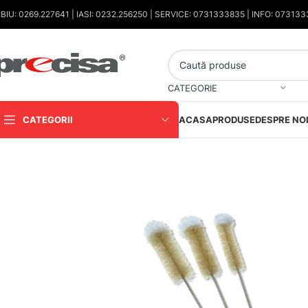
IBIU: 0269.227641 | IASI: 0232.256250 | SERVICE: 0731333835 | INFO: 07313
CATEGORIE
CATEGORII
ACASA
PRODUSE
DESPRE NO