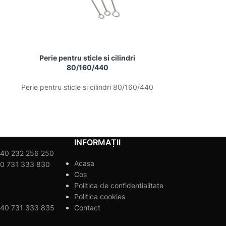
Perie pentru sticle si cilindri
Perie pent
80/160/440
5
Perie pentru sticle si cilindri 80/160/440
Perie pentru sti
INFORMAȚII
40 232 256 250
Acasa
0 731 333 830
Coș
Politica de confidentialitate
Politica cookies
40 731 333 835
Contact