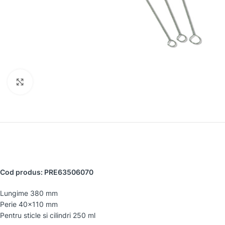
Faceți clic pentru a mări
Cod produs: PRE63506070
Lungime 380 mm
Perie 40×110 mm
Pentru sticle si cilindri 250 ml