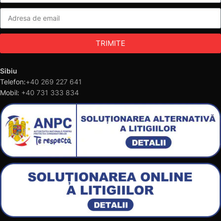
TRIMITE
Sibiu
Telefon:
+40 269 227 641
Mobil:
+40 731 333 834