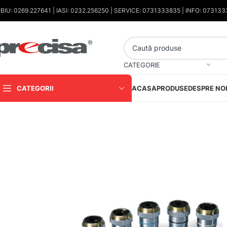
IBIU: 0269.227641 | IASI: 0232.256250 | SERVICE: 0731333835 | INFO: 07313
CATEGORIE
CATEGORII
ACASA
PRODUSE
DESPRE NO