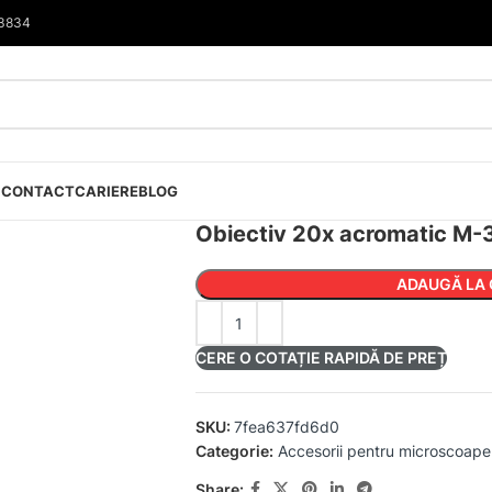
33834
I
CONTACT
CARIERE
BLOG
Obiectiv 20x acromatic M-3
ADAUGĂ LA 
CERE O COTAȚIE RAPIDĂ DE PREȚ
SKU:
7fea637fd6d0
Categorie:
Accesorii pentru microscoape
Share: