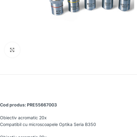
Faceți clic pentru a mări
Cod produs: PRE55667003
Obiectiv acromatic 20x
Compatibil cu microscoapele Optika Seria B350