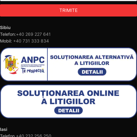
TRIMITE
Sibiu
Telefon:
+40 269 227 641
Mobil:
+40 731 333 834
Iasi
Telefon
+40 232 256 250