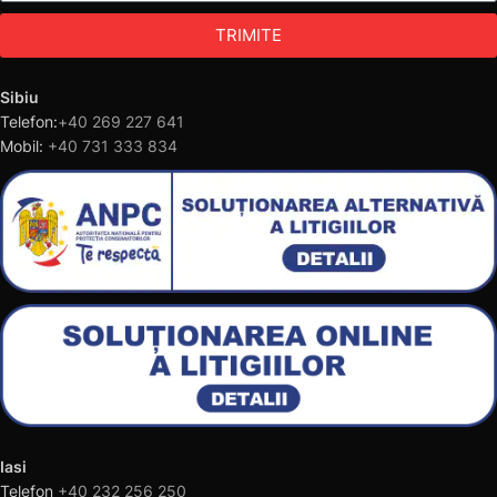
TRIMITE
Sibiu
Telefon:
+40 269 227 641
Mobil:
+40 731 333 834
Iasi
Telefon
+40 232 256 250