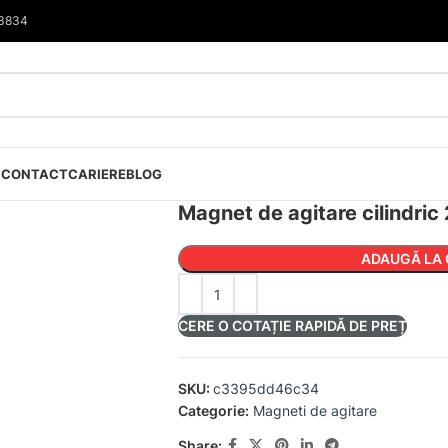
33834
I
CONTACT
CARIERE
BLOG
Magnet de agitare cilindric
ADAUGĂ LA 
CERE O COTAȚIE RAPIDĂ DE PREȚ
SKU:
c3395dd46c34
Categorie:
Magneti de agitare
Share: