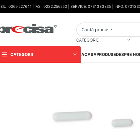
IBIU: 0269.227641 | IASI: 0232.256250 | SERVICE: 0731333835 | INFO: 07313
CATEGORIE
CATEGORII
ACASA
PRODUSE
DESPRE NO