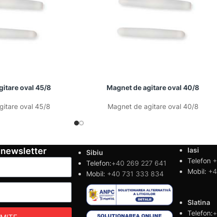
itare oval 45/8
Magnet de agitare oval 40/8
itare oval 45/8
Magnet de agitare oval 40/8
 newsletter
Iasi
Sibiu
Telefon
+
Telefon:
+40 269 227 641
Mobil:
+4
Mobil:
+40 731 333 834
Slatina
Telefon:
+