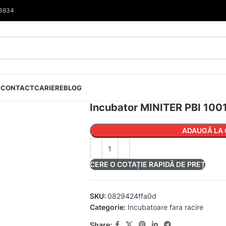
33834
I
CONTACT
CARIERE
BLOG
Incubator MINITER PBI 100
ADAUGĂ LA 
CERE O COTAȚIE RAPIDĂ DE PREȚ
SKU:
0829424ffa0d
Categorie:
Incubatoare fara racire
Share: