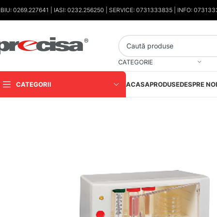
IBIU: 0269.227641 | IASI: 0232.256250 | SERVICE: 0731333835 | INFO: 07313
CATEGORIE
CATEGORII
ACASA
PRODUSE
DESPRE NO