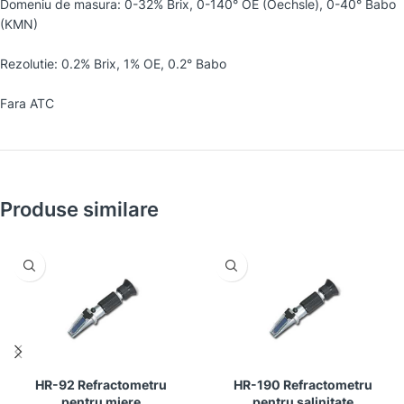
Domeniu de masura: 0-32% Brix, 0-140° OE (Oechsle), 0-40° Babo
(KMN)
Rezolutie: 0.2% Brix, 1% OE, 0.2° Babo
Fara ATC
Produse similare
HR-92 Refractometru
HR-190 Refractometru
pentru miere
pentru salinitate