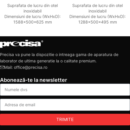
Suprafata de lucru din otel
Suprafata de lucru din otel
inoxidabil
inoxidabil
Dimensiuni de lucru (WxHxD):
Dimensiuni de lucru (WxHxD):
1588x500x625 mm
1288x500x495 mm
Precisa va pune la dispozitie o intreaga gama de aparatura de
laborator de ultima generatie la o calitate premium.
Mail: office@precisa.ro
Abonează-te la newsletter
TRIMITE