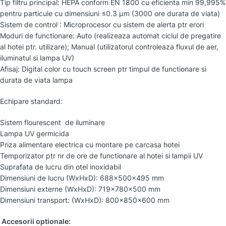
Tip filtru principal: HEPA conform EN 1800 cu eficienta min 99,995%
pentru particule cu dimensiuni ≤0.3 µm (3000 ore durata de viata)
Sistem de control : Microprocesor cu sistem de alerta ptr erori
Moduri de functionare: Auto (realizeaza automat ciclul de pregatire
al hotei ptr. utilizare); Manual (utilizatorul controleaza fluxul de aer,
iluminatul si lampa UV)
Afisaj: Digital color cu touch screen ptr timpul de functionare si
durata de viata lampa
Echipare standard:
Sistem flourescent de iluminare
Lampa UV germicida
Priza alimentare electrica cu montare pe carcasa hotei
Temporizator ptr nr de ore de functionare al hotei si lampii UV
Suprafata de lucru din otel inoxidabil
Dimensiuni de lucru (WxHxD): 688x500x495 mm
Dimensiuni externe (WxHxD): 719x780x500 mm
Dimensiuni transport: (WxHxD): 800x850x600 mm
Accesorii optionale: