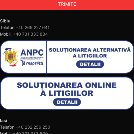
TRIMITE
Sibiu
Telefon:
+40 269 227 641
Mobil:
+40 731 333 834
Iasi
Telefon
+40 232 256 250
Mobil:
+40 731 333 830