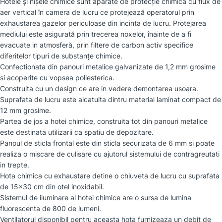
Hotele și nişele chimice sunt aparate de protecţie chimică cu flux de
aer vertical în camera de lucru ce protejează operatorul prin
exhaustarea gazelor periculoase din incinta de lucru. Protejarea
mediului este asigurată prin trecerea noxelor, înainte de a fi
evacuate in atmosferă, prin filtere de carbon activ specifice
diferitelor tipuri de substanţe chimice.
Confectionata din panouri metalice galvanizate de 1,2 mm grosime
si acoperite cu vopsea poliesterica.
Construita cu un design ce are in vedere demontarea usoara.
Suprafata de lucru este alcatuita dintru material laminat compact de
12 mm grosime.
Partea de jos a hotei chimice, construita tot din panouri metalice
este destinata utilizarii ca spatiu de depozitare.
Panoul de sticla frontal este din sticla securizata de 6 mm si poate
realiza o miscare de culisare cu ajutorul sistemului de contragreutati
in trepte.
Hota chimica cu exhaustare detine o chiuveta de lucru cu suprafata
de 15×30 cm din otel inoxidabil.
Sistemul de iluminare al hotei chimice are o sursa de lumina
fluorescenta de 800 de lumeni.
Ventilatorul disponibil pentru aceasta hota furnizeaza un debit de