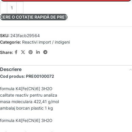
CERE O COTAȚIE RAPIDĂ DE PREȚ
SKU:
243facb29564
Categorie:
Reactivi import / indigeni
Share:
Descriere
Cod produs: PRE00100072
formula K4[Fe(CN)6] 3H2O
calitate reactiv pentru analiza
masa moleculara 422,41 g/mol
ambalaj borcan plastic 1 kg
formula K4[Fe(CN)6] 3H2O