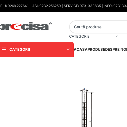
IBIU: 0269.227641 | IASI: 0232.256250 | SERVICE: 0731333835 | INFO: 07313
CATEGORIE
CATEGORII
ACASA
PRODUSE
DESPRE NO