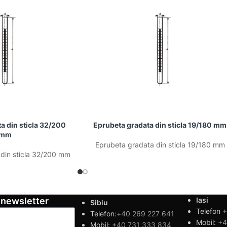
a din sticla 32/200
Eprubeta gradata din sticla 19/180 mm
mm
Eprubeta gradata din sticla 19/180 mm
din sticla 32/200 mm
 newsletter
Iasi
Sibiu
Telefon
+
Telefon:
+40 269 227 641
Mobil:
+4
Mobil:
+40 731 333 834