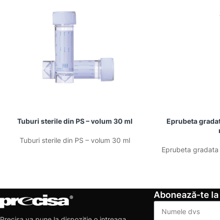
Tuburi sterile din PS – volum 30 ml
Eprubeta gradat
Tuburi sterile din PS – volum 30 ml
Eprubeta gradata 
Abonează-te la
Precisa va pune la dispozitie o intreaga