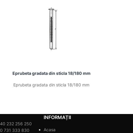
Eprubeta gradata din sticla 18/180 mm
Eprubeta grada
Eprubeta gradata din sticla 18/180 mm
Eprubeta grada
INFORMAȚII
40 232 256 250
Acasa
0 731 333 830