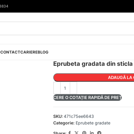
33834
I
CONTACT
CARIERE
BLOG
Eprubeta gradata din sticl
ADAUGĂ LA 
CERE O COTAȚIE RAPIDĂ DE PREȚ
SKU:
471c75ee6643
Categorie:
Eprubete gradate
Share: