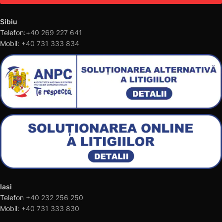
Sibiu
Telefon:
+40 269 227 641
Mobil:
+40 731 333 834
Iasi
Telefon
+40 232 256 250
Mobil:
+40 731 333 830