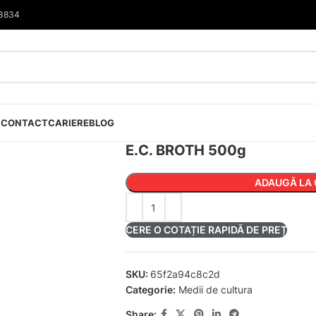
33834
I
CONTACT
CARIERE
BLOG
E.C. BROTH 500g
ADAUGĂ LA 
CERE O COTAȚIE RAPIDĂ DE PREȚ
SKU:
65f2a94c8c2d
Categorie:
Medii de cultura
Share: