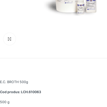
Faceți clic pentru a mări
E.C. BROTH 500g
Cod produs: LCH.610063
500 g