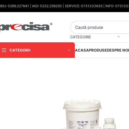
IBIU: 0269.227641 | IASI: 0232.256250 | SERVICE: 0731333835 | INFO: 07313
CATEGORIE
CATEGORII
ACASA
PRODUSE
DESPRE NO