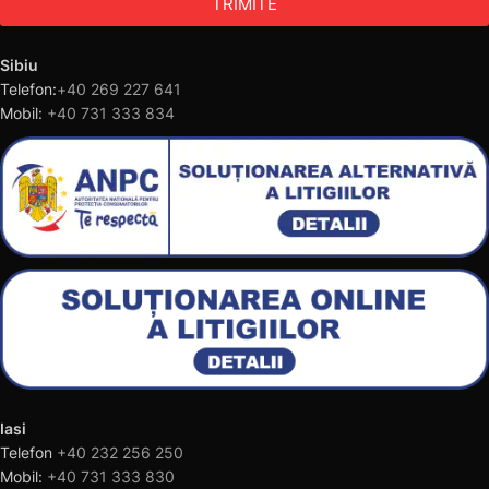
TRIMITE
Sibiu
Telefon:
+40 269 227 641
Mobil:
+40 731 333 834
Iasi
Telefon
+40 232 256 250
Mobil:
+40 731 333 830