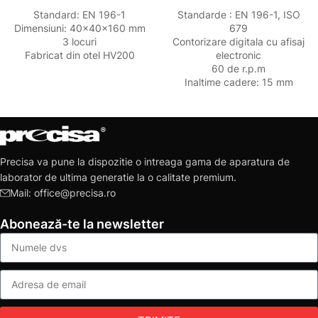
Standard: EN 196-1
Standarde : EN 196-1, ISO
Dimensiuni: 40x40x160 mm
679
3 locuri
Contorizare digitala cu afisaj
Fabricat din otel HV200
electronic
60 de r.p.m
Inaltime cadere: 15 mm
Precisa va pune la dispozitie o intreaga gama de aparatura de
laborator de ultima generatie la o calitate premium.
Mail: office@precisa.ro
Abonează-te la newsletter