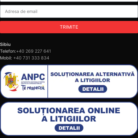
TRIMITE
Sibiu
Telefon:
+40 269 227 641
Mobil:
+40 731 333 834