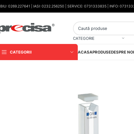
IBIU: 0269.227641 | IASI: 0232.256250 | SERVICE: 0731333835 | INFO: 07313
CATEGORIE
CATEGORII
ACASA
PRODUSE
DESPRE NO