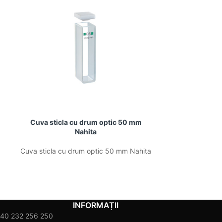
Cuva sticla cu drum optic 50 mm
Cuva sticla
Nahita
Cuva sticla cu drum optic 50 mm Nahita
Cuva sticla cu
INFORMAȚII
40 232 256 250