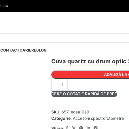
33834
I
CONTACT
CARIERE
BLOG
Cuva quartz cu drum optic
ADAUGĂ LA 
CERE O COTAȚIE RAPIDĂ DE PREȚ
SKU:
b571ecea16a9
Categorie:
Accesorii spectrofotometre
Share: