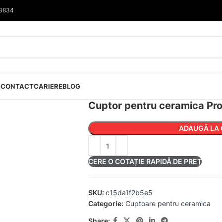
33834
I
CONTACT
CARIERE
BLOG
Cuptor pentru ceramica Pr
ADAUGĂ LA 
CERE O COTAȚIE RAPIDĂ DE PREȚ
SKU:
c15da1f2b5e5
Categorie:
Cuptoare pentru ceramica
Share: