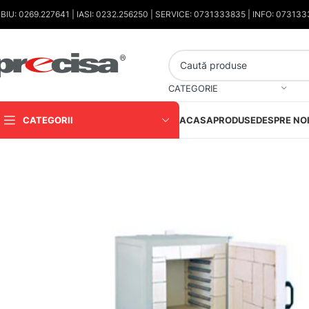
IBIU: 0269.227641 | IASI: 0232.256250 | SERVICE: 0731333835 | INFO: 07313
CATEGORIE
CATEGORII
ACASA
PRODUSE
DESPRE NO