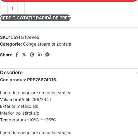
CERE O COTAȚIE RAPIDĂ DE PREȚ
SKU:
0e9fa1f3e9e6
Categorie:
Congelatoare orizontale
Share:
Descriere
Cod produs: PRE76674016
Lada de congelare cu racire statica
Volum brut/util: 299/284 l
Exterior metalic alb
Interior polistirol alb
Temperatura -10ºC ~ -26ºC
Lada de congelare cu racire statica