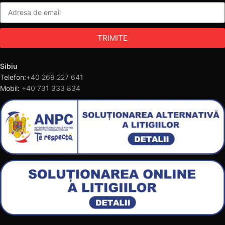
TRIMITE
Sibiu
Telefon:
+40 269 227 641
Mobil:
+40 731 333 834