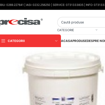
IBIU: 0269.227641 | IASI: 0232.256250 | SERVICE: 0731333835 | INFO: 07313
CATEGORIE
CATEGORII
ACASA
PRODUSE
DESPRE NO