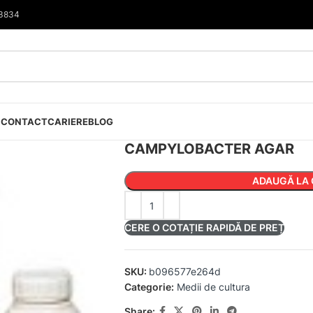
33834
I
CONTACT
CARIERE
BLOG
CAMPYLOBACTER AGAR
ADAUGĂ LA 
CERE O COTAȚIE RAPIDĂ DE PREȚ
SKU:
b096577e264d
Categorie:
Medii de cultura
Share: