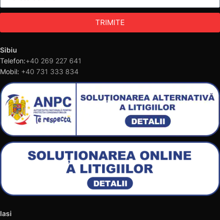
TRIMITE
Sibiu
Telefon:
+40 269 227 641
Mobil:
+40 731 333 834
Iasi