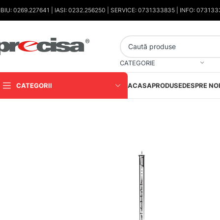
IBIU: 0269.227641 | IASI: 0232.256250 | SERVICE: 0731333835 | INFO: 07313
CATEGORIE
CATEGORII
ACASA
PRODUSE
DESPRE NO