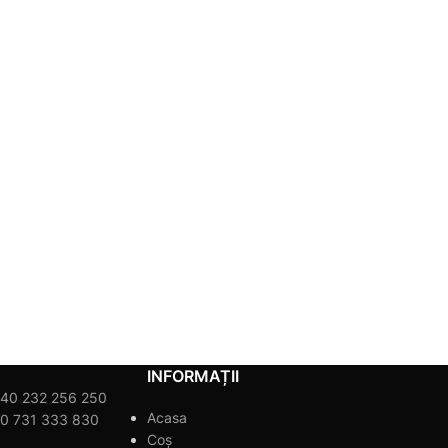
INFORMAȚII
40 232 256 250
Acasa
0 731 333 830
Coș