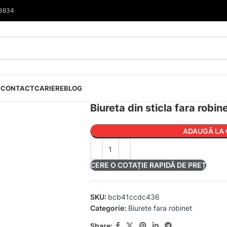
33834
I
CONTACT
CARIERE
BLOG
Biureta din sticla fara robin
ADAUGĂ LA 
CERE O COTAȚIE RAPIDĂ DE PREȚ
SKU:
bcb41ccdc436
Categorie:
Biurete fara robinet
Share: