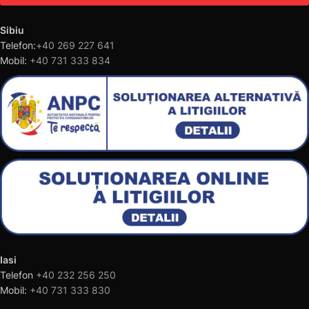
Sibiu
Telefon:
+40 269 227 641
Mobil:
+40 731 333 834
Iasi
Telefon
+40 232 256 250
Mobil:
+40 731 333 830