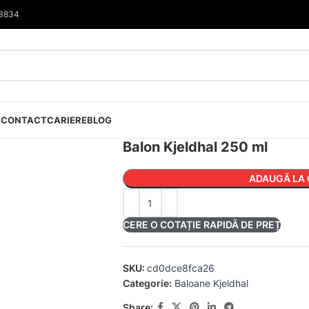
33834
I
CONTACT
CARIERE
BLOG
Balon Kjeldhal 250 ml
ADAUGĂ LA 
CERE O COTAȚIE RAPIDĂ DE PREȚ
SKU:
cd0dce8fca26
Categorie:
Baloane Kjeldhal
Share: