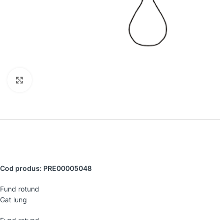
Faceți clic pentru a mări
Cod produs: PRE00005048
Fund rotund
Gat lung