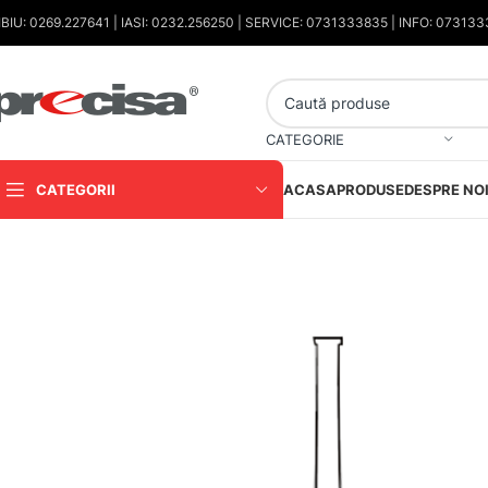
IBIU: 0269.227641 | IASI: 0232.256250 | SERVICE: 0731333835 | INFO: 07313
CATEGORIE
CATEGORII
ACASA
PRODUSE
DESPRE NO