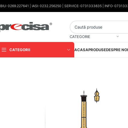
IBIU: 0269.227641 | IASI: 0232.256250 | SERVICE: 0731333835 | INFO: 07313
CATEGORIE
CATEGORII
ACASA
PRODUSE
DESPRE NO