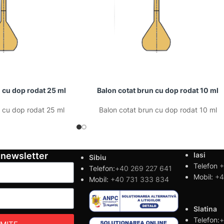
 cu dop rodat 25 ml
Balon cotat brun cu dop rodat 10 ml
n cu dop rodat 25 ml
Balon cotat brun cu dop rodat 10 ml
 newsletter
Iasi
Sibiu
Telefon
+
Telefon:
+40 269 227 641
Mobil:
+4
Mobil:
+40 731 333 834
Slatina
Telefon:
+