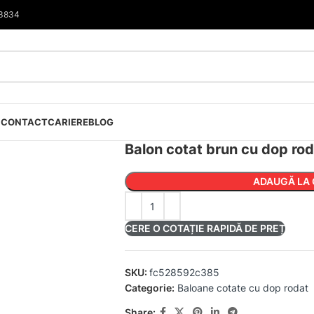
33834
I
CONTACT
CARIERE
BLOG
Balon cotat brun cu dop ro
ADAUGĂ LA 
CERE O COTAȚIE RAPIDĂ DE PREȚ
SKU:
fc528592c385
Categorie:
Baloane cotate cu dop rodat
Share: