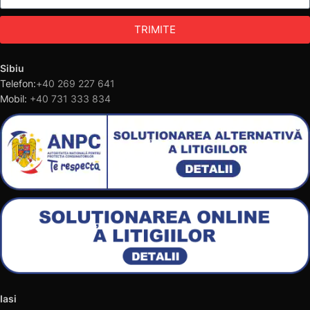
TRIMITE
Sibiu
Telefon:
+40 269 227 641
Mobil:
+40 731 333 834
Iasi