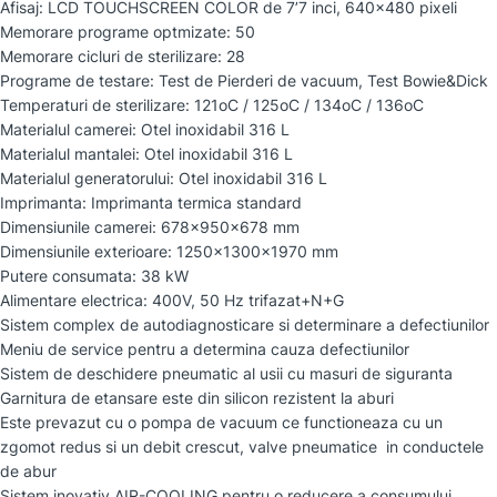
Afisaj: LCD TOUCHSCREEN COLOR de 7’7 inci, 640×480 pixeli
Memorare programe optmizate: 50
Memorare cicluri de sterilizare: 28
Programe de testare: Test de Pierderi de vacuum, Test Bowie&Dick
Temperaturi de sterilizare: 121oC / 125oC / 134oC / 136oC
Materialul camerei: Otel inoxidabil 316 L
Materialul mantalei: Otel inoxidabil 316 L
Materialul generatorului: Otel inoxidabil 316 L
Imprimanta: Imprimanta termica standard
Dimensiunile camerei: 678x950x678 mm
Dimensiunile exterioare: 1250x1300x1970 mm
Putere consumata: 38 kW
Alimentare electrica: 400V, 50 Hz trifazat+N+G
Sistem complex de autodiagnosticare si determinare a defectiunilor
Meniu de service pentru a determina cauza defectiunilor
Sistem de deschidere pneumatic al usii cu masuri de siguranta
Garnitura de etansare este din silicon rezistent la aburi
Este prevazut cu o pompa de vacuum ce functioneaza cu un
zgomot redus si un debit crescut, valve pneumatice in conductele
de abur
Sistem inovativ AIR-COOLING pentru o reducere a consumului