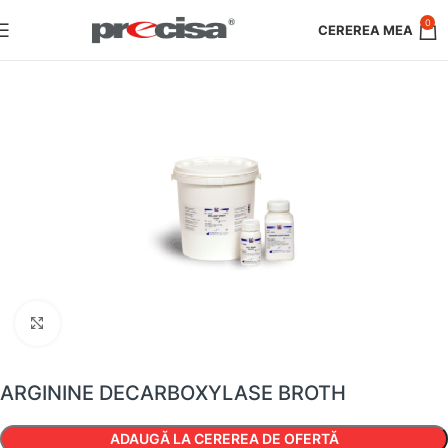
0
Faceți clic pentru a mări
ARGININE DECARBOXYLASE BROTH
ADAUGĂ LA CEREREA DE OFERTĂ