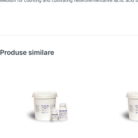
Medium for counting and cultivating heterofermentative lactic acid b
Produse similare