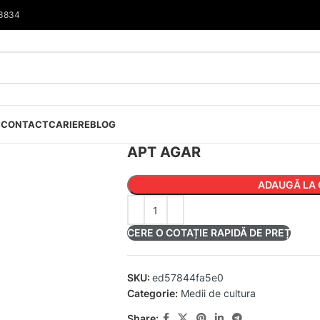
33834
I
CONTACT
CARIERE
BLOG
APT AGAR
ADAUGĂ LA 
CERE O COTAȚIE RAPIDĂ DE PREȚ
SKU:
ed57844fa5e0
Categorie:
Medii de cultura
Share: