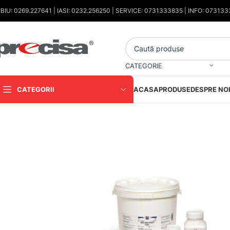
IBIU: 0269.227641 | IASI: 0232.256250 | SERVICE: 0731333835 | INFO: 07313
CATEGORIE
CATEGORII
ACASA
PRODUSE
DESPRE NO