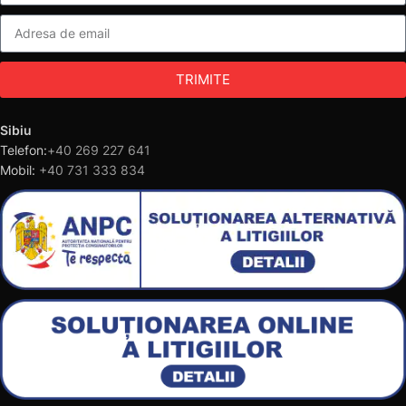
TRIMITE
Sibiu
Telefon:
+40 269 227 641
Mobil:
+40 731 333 834