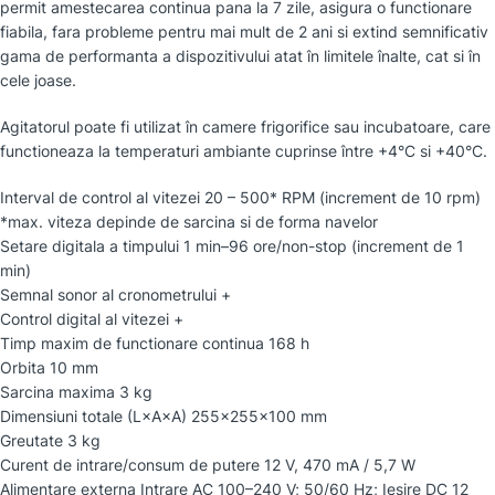
permit amestecarea continua pana la 7 zile, asigura o functionare
fiabila, fara probleme pentru mai mult de 2 ani si extind semnificativ
gama de performanta a dispozitivului atat în limitele înalte, cat si în
cele joase.
Agitatorul poate fi utilizat în camere frigorifice sau incubatoare, care
functioneaza la temperaturi ambiante cuprinse între +4°C si +40°C.
Interval de control al vitezei 20 – 500* RPM (increment de 10 rpm)
*max. viteza depinde de sarcina si de forma navelor
Setare digitala a timpului 1 min–96 ore/non-stop (increment de 1
min)
Semnal sonor al cronometrului +
Control digital al vitezei +
Timp maxim de functionare continua 168 h
Orbita 10 mm
Sarcina maxima 3 kg
Dimensiuni totale (L×A×A) 255x255x100 mm
Greutate 3 kg
Curent de intrare/consum de putere 12 V, 470 mA / 5,7 W
Alimentare externa Intrare AC 100–240 V; 50/60 Hz; Iesire DC 12