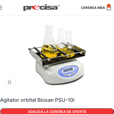
0
Faceți clic pentru a mări
Agitator orbital Biosan PSU-10i
ADAUGĂ LA CEREREA DE OFERTĂ