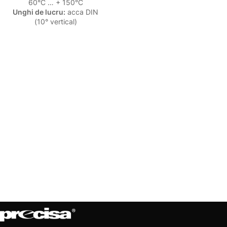
60°C … + 150°C
Unghi de lucru:
acca DIN
(10° vertical)