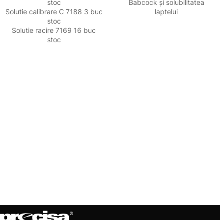
stoc
Babcock și solubilitatea
Solutie calibrare C 7188 3 buc
laptelui
stoc
Solutie racire 7169 16 buc
stoc