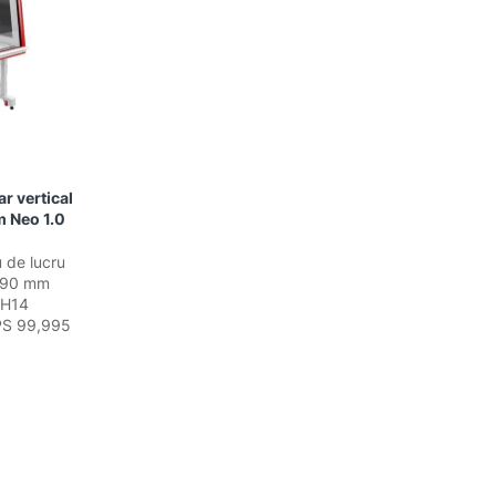
ar vertical
m Neo 1.0
 de lucru
390 mm
A H14
PPS 99,995