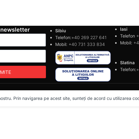
 newsletter
Iasi
Sibiu
Telefon
+
Telefon:
+40 269 227 641
Mobil:
+4
Mobil:
+40 731 333 834
Slatina
Telefon:
+
IMITE
stru. Prin navigarea pe acest site, sunteți de acord cu utilizarea cook