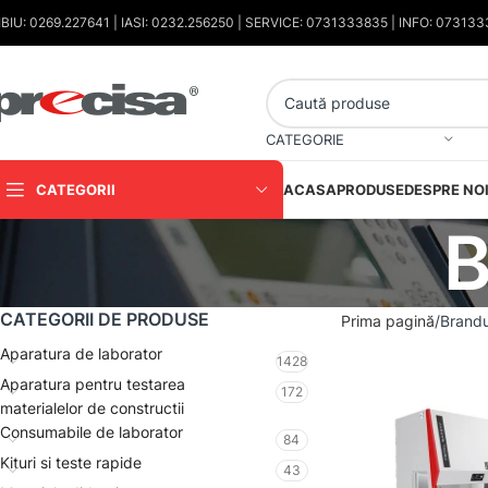
IBIU: 0269.227641 | IASI: 0232.256250 | SERVICE: 0731333835 | INFO: 07313
CATEGORIE
CATEGORII
ACASA
PRODUSE
DESPRE NO
CATEGORII DE PRODUSE
Prima pagină
Brandu
Aparatura de laborator
1428
Aparatura pentru testarea
172
materialelor de constructii
Consumabile de laborator
84
Kituri si teste rapide
43