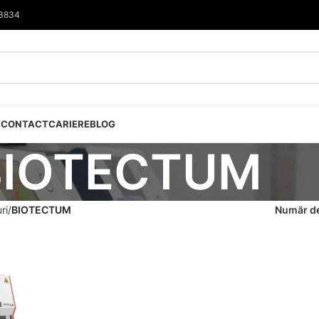
33834
I
CONTACT
CARIERE
BLOG
BIOTECTUM
ri
BIOTECTUM
Număr de