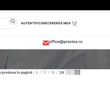
AUTENTIFICARE
office@precisa.ro
 produse în pagină
9
12
18
24