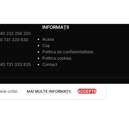
INFORMAȚII
40 232 256 250
Acasa
0 731 333 830
Coș
Politica de confidentialitate
Politica cookies
40 731 333 835
Contact
ie-urilor.
ACCEPTA
MAI MULTE INFORMAȚII