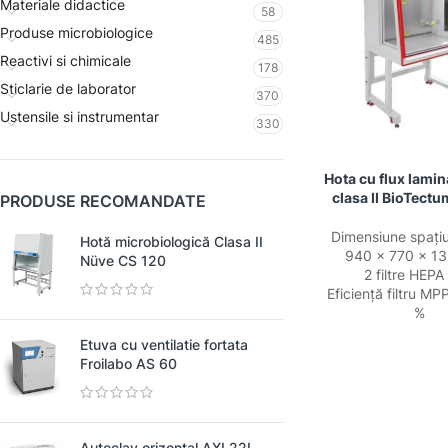
Materiale didactice
58
Produse microbiologice
485
Reactivi si chimicale
178
Sticlarie de laborator
370
Ustensile si instrumentar
330
Hota cu flux lamin
clasa II BioTectu
PRODUSE RECOMANDATE
Dimensiune spațiu
Hotă microbiologică Clasa II
940 x 770 x 1
Nüve CS 120
2 filtre HEP
Eficiență filtru M
%
Etuva cu ventilatie fortata
Froilabo AS 60
Autoclav orizontal AXL22L